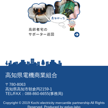
高知県電機商業組合
〒780-8063
高知県高知市朝倉丙2159-1
TEL/FAX：088-860-6655(事務局)
Copyright © 2019 Kochi electricity mercantile partnership All Rights
Reserved.
Produced by
eelup-labo